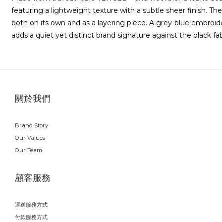
featuring a lightweight texture with a subtle sheer finish. The
both on its own and as a layering piece. A grey-blue embroid
adds a quiet yet distinct brand signature against the black fab
關於我們
Brand Story
Our Values
Our Team
顧客服務
運送服務方式
付款服務方式