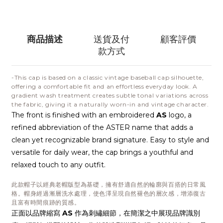
商品描述
送貨及付
顧客評價
款方式
-This cap is based on a classic vintage baseball cap silhouette,
offering a comfortable fit and an effortless everyday look. A
gradient wash treatment creates subtle tonal variations across
the fabric, giving it a naturally worn-in and vintage character.
The front is finished with an embroidered
AS
logo, a
refined abbreviation of the ASTER name that adds a
clean yet recognizable brand signature. Easy to style and
versatile for daily wear, the cap brings a youthful and
relaxed touch to any outfit.
此款帽子以經典老帽版型為基礎，擁有舒適自然的輪廓與百搭的日常風
格。帽身經過漸層洗水處理，使色澤呈現自然褪色的層次感，增添復古
且富有時間痕跡的質感。
正面以品牌縮寫
AS
作為刺繡細節，在簡潔之中展現品牌識別