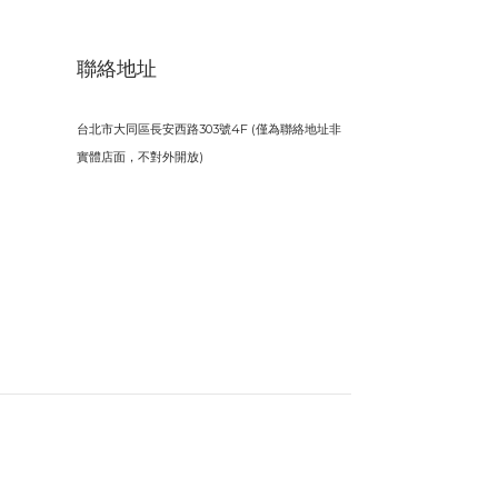
聯絡地址
台北市大同區長安西路303號4F (僅為聯絡地址非
實體店面，不對外開放)