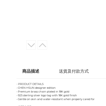
商品描述
送貨及付款方式
- PRODUCT DETAILS
• CHEN HSUN designer edition
• Premium brass chain plated in 18K gold
• 925 sterling silver logo tag with 18K gold finish
• Gentle on skin and water-resistant when properly cared for