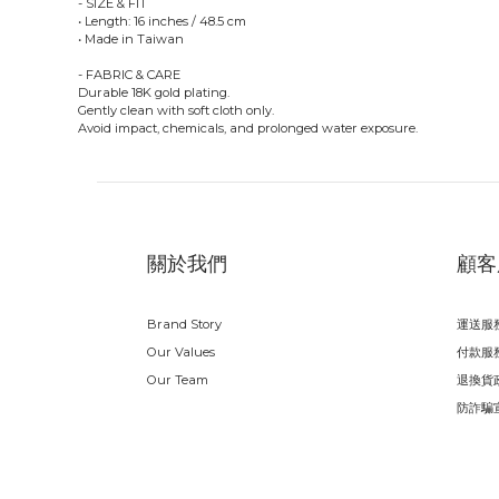
- SIZE & FIT
• Length: 16 inches / 48.5 cm
• Made in Taiwan
- FABRIC & CARE
Durable 18K gold plating.
Gently clean with soft cloth only.
Avoid impact, chemicals, and prolonged water exposure.
關於我們
顧客
Brand Story
運送服
Our Values
付款服
Our Team
退換貨
防詐騙