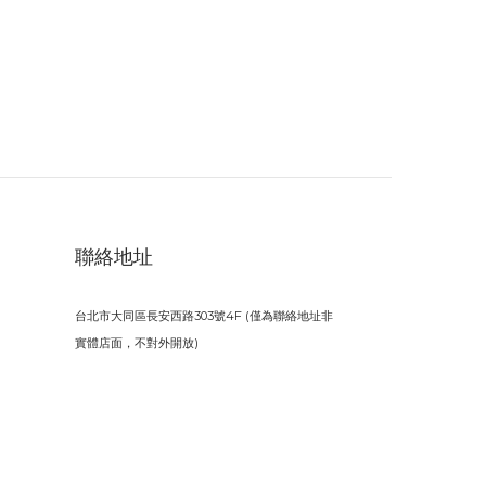
聯絡地址
台北市大同區長安西路303號4F (僅為聯絡地址非
實體店面，不對外開放)