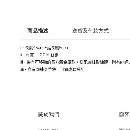
商品描述
送貨及付款方式
i -
長度45cm+延長鏈5cm
ii -
材質：
100%
鈦鋼
iii - 帶有可移動的長方體金屬珠，搭配圓柱形鍊體
，附有純鋼
iiii - 亦有同鍊身手鏈，可做成套搭配。
關於我們
顧客