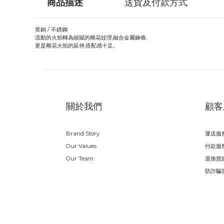
商品描述
送貨及付款方式
黃銅 / 不銹鋼
流動的火焰轉為細膩的雕花紋理,融合金屬鍊條,
更是雕花火焰的延伸,搭配感十足。
關於我們
顧客
Brand Story
運送服
Our Values
付款服
Our Team
退換貨
防詐騙