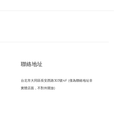
聯絡地址
台北市大同區長安西路303號4F (僅為聯絡地址非
實體店面，不對外開放)