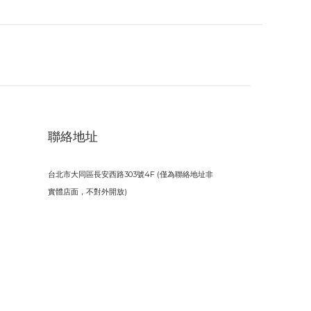
聯絡地址
台北市大同區長安西路303號4F (僅為聯絡地址非
實體店面，不對外開放)