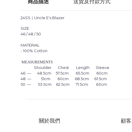
商品描述
送貨及付款方式
24SS｜
Uncle E's Blazer
SIZE
46 / 48 / 50
MATERIAL
- 100% Cotton
MEASUREMENTS
Shoulder Chest Length Sleeve
46 — 48.5cm 57.5cm 65.5cm 60cm
48 — 51cm 60cm 68.5cm 61.5cm
50 — 53.5cm 62.5cm 71.5cm 63cm
關於我們
顧客