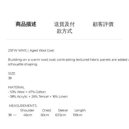
商品描述
送貨及付
顧客評價
款方式
25FW WMS｜Aged Wool Coat
Building on a warm wool coat, contrasting textured fabric panels are added at
silhouette shaping.
SIZE
38
MATERIAL
- 53% Wool + 47% Cotton
- 58% Acrylic + 26% Tencel + 16% Linen
MEASUREMENTS
Shoulder Chest Sleeve Length
38 — 46cm 60cm 63.5cm 109cm