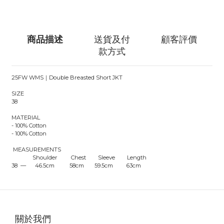
商品描述
送貨及付
顧客評價
款方式
25FW WMS｜Double Breasted Short JKT
SIZE
38
MATERIAL
- 100% Cotton
- 100% Cotton
MEASUREMENTS
Shoulder Chest Sleeve Length
38 — 46.5cm 58cm 59.5cm 63cm
關於我們