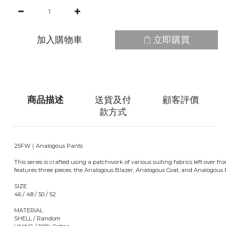
加入購物車
立即購買
商品描述
送貨及付
顧客評價
款方式
25FW｜Analogous Pants
This series is crafted using a patchwork of various suiting fabrics left over fr
features three pieces: the Analogous Blazer, Analogous Coat, and Analogous 
SIZE
46 / 48 / 50 / 52
MATERIAL
SHELL / Random