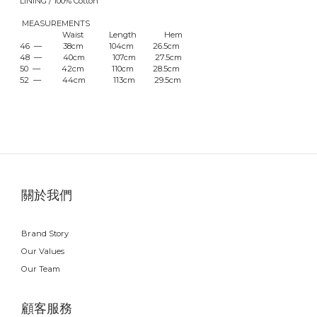
LINING / 100% Cotton
MEASUREMENTS
Waist Length Hem
46 — 38cm 104cm 26.5cm
48 — 40cm 107cm 27.5cm
50 — 42cm 110cm 28.5cm
52 — 44cm 113cm 29.5cm
關於我們
Brand Story
Our Values
Our Team
顧客服務