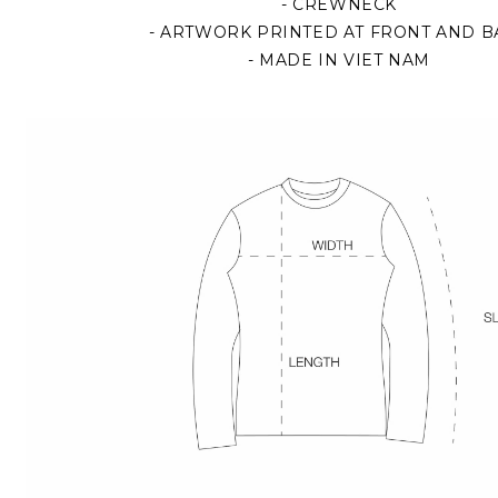
- CREWNECK
- ARTWORK PRINTED AT FRONT AND B
- MADE IN VIET NAM