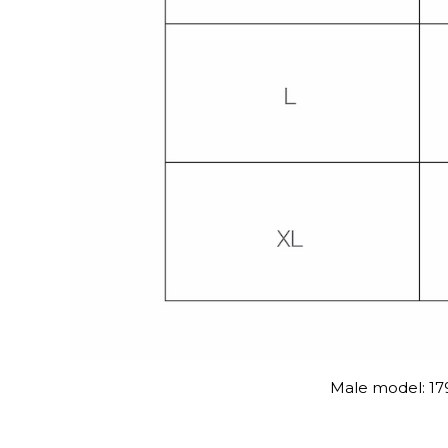
Male model:
17