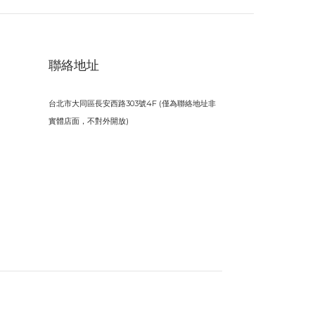
聯絡地址
台北市大同區長安西路303號4F (僅為聯絡地址非
實體店面，不對外開放)