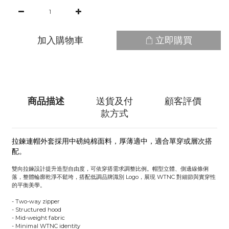
加入購物車
立即購買
商品描述
送貨及付
顧客評價
款方式
拉鍊連帽外套採用中磅純棉面料，厚薄適中，適合單穿或層次搭
配。
雙向拉鍊設計提升造型自由度，可依穿搭需求調整比例。帽型立體、側邊線條俐
落，整體輪廓乾淨不鬆垮，搭配低調品牌識別 Logo，展現 WTNC 對細節與實穿性
的平衡美學。
- Two-way zipper
- Structured hood
- Mid-weight fabric
- Minimal WTNC identity