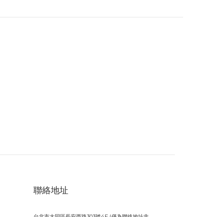
聯絡地址
台北市大同區長安西路303號4F (僅為聯絡地址非