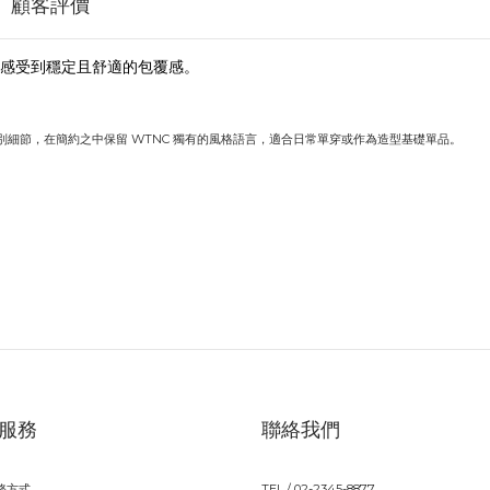
顧客評價
感受到穩定且舒適的包覆感。
細節，在簡約之中保留 WTNC 獨有的風格語言，適合日常單穿或作為造型基礎單品。
服務
聯絡我們
務方式
TEL / 02-2345-8877