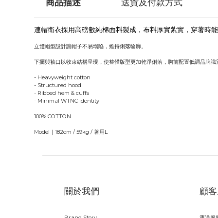
商品描述
送貨及付款方式
連帽衛衣採用高磅數純棉面料製成，布料厚實紮實，穿著時能
立體帽型設計讓帽子不易塌陷，維持俐落輪廓。
下擺與袖口以收束結構呈現，使整體版型更加乾淨俐落，胸前配置低調品牌識別
- Heavyweight cotton
- Structured hood
- Ribbed hem & cuffs
- Minimal WTNC identity
100% COTTON
Model｜182cm / 59kg / 著用L
關於我們
顧客
Brand Story
運送服