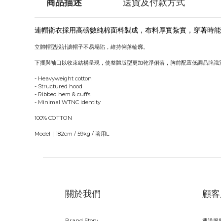
商品描述
送貨及付款方式
連帽衛衣採用高磅數純棉面料製成，布料厚實紮實，穿著時能
立體帽型設計讓帽子不易塌陷，維持俐落輪廓。
下擺與袖口以收束結構呈現，使整體版型更加乾淨俐落，胸前配置低調品牌識別
- Heavyweight cotton
- Structured hood
- Ribbed hem & cuffs
- Minimal WTNC identity
100% COTTON
Model｜182cm / 59kg / 著用L
關於我們
顧客
Brand Story
運送服