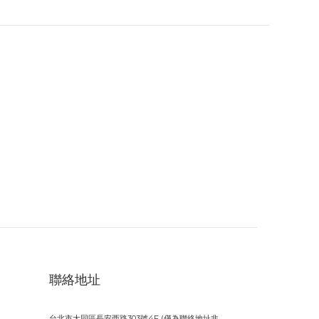
聯絡地址
台北市大同區長安西路303號4F (僅為聯絡地址非