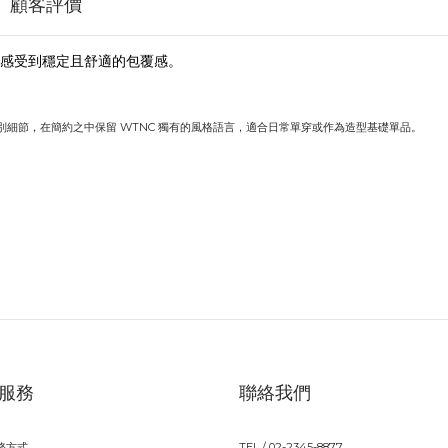
顧客評價
感受到穩定且舒適的包覆感。
細節，在簡約之中保留 WTNC 獨有的風格語言，適合日常單穿或作為造型基礎單品。
服務
聯絡我們
務方式
TEL / 02-2345-8877