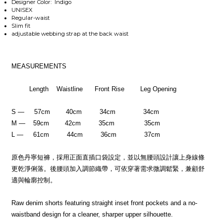
Designer Color: Indigo
UNISEX
Regular-waist
Slim fit
adjustable webbing strap at the back waist
MEASUREMENTS
Length Waistline Front Rise Leg Opening
S — 57cm 40cm 34cm 34cm
M — 59cm 42cm 35cm 35cm
L — 61cm 44cm 36cm 37cm
原色丹寧短褲，採用正面直插口袋設定，並以無腰頭設計讓上身線條
更乾淨俐落。後腰頭加入調節織帶，可依穿著需求微調鬆緊，兼顧舒
適與輪廓控制。
Raw denim shorts featuring straight inset front pockets and a no-
waistband design for a cleaner, sharper upper silhouette.