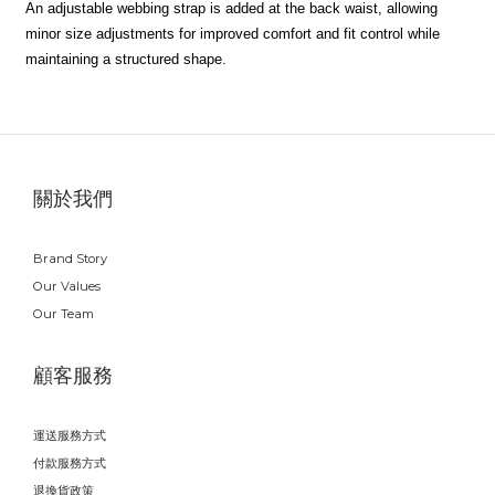
An adjustable webbing strap is added at the back waist, allowing
minor size adjustments for improved comfort and fit control while
maintaining a structured shape.
關於我們
Brand Story
Our Values
Our Team
顧客服務
運送服務方式
付款服務方式
退換貨政策