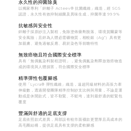
永久性的抑菌除臭
以獨家專利「鋅離子 Acteev® 抗菌纖維」織造，經 SGS
認證，永久性有效抑制細菌及異味生成，抑菌率達 99.9%
抗敏感與安全性
鋅離子採原紗注入製程，免除塗佈藥劑脫落、環境賀爾蒙等
安全風險；且鋅為人體必需礦物質，相較銀（Ag⁺）具有更
加親膚、避免過敏反應、易於染色等前瞻特性
無致癌物且符合國際安全標準
具有「無偶氮染料製程證明」，避免偶氮染劑釋放致癌物造
成的環境與人體損害，符合國際安全標準
精準彈性包覆腳感
使用「Lycra® 彈性纖維」織造，遠超同級材料的高張力牽
伸級數，透過開發團隊精準控制紗支比例與用量，不論是運
動或是休閒款式，皆不勒緊、不鬆垮，達到最舒適的鬆緊包
覆度
豐滿與舒適的足底支撐
足底依照款式差異，局部設有較市面襪款更豐厚且高成本的
高毛圈結構，提供足底具有支撐的柔軟腳感