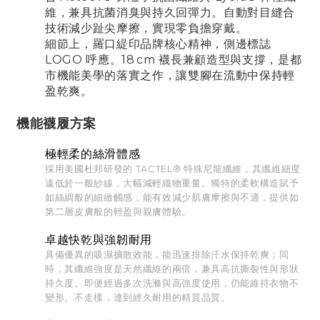
維，兼具抗菌消臭與持久回彈力。自動對目縫合
技術減少趾尖摩擦，實現零負擔穿戴。
細節上，羅口緹印品牌核心精神，側邊標誌
LOGO 呼應。18 cm 襪長兼顧造型與支撐，是都
市機能美學的落實之作，讓雙腳在流動中保持輕
盈乾爽。
機能襪履方案
極輕柔的絲滑體感
採用美國杜邦研發的 TACTEL® 特殊尼龍纖維，其纖維細度
遠低於一般紗線，大幅減輕織物重量。獨特的柔軟構造賦予
如絲綢般的細緻觸感，能有效減少肌膚摩擦與不適，提供如
第二層皮膚般的輕盈與親膚體驗。
卓越快乾與強韌耐用
具備優異的吸濕擴散效能，能迅速排除汗水保持乾爽；同
時，其纖維強度是天然纖維的兩倍，兼具高抗撕裂性與形狀
持久度。即便經過多次洗滌與高強度使用，仍能維持衣物不
變形、不走樣，達到經久耐用的精質品質。