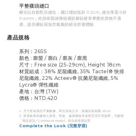
平整襪頭縫口
腳尖以自動對目縫合，襪口殘紗低於 0.2cm, 縫合厚度小於
0.4mm；此技術阻絕傳統襪款腳趾硬骨摩擦的異物不適
感，提供腳趾宛如空氣般的絕佳舒適體驗
產品規格
系列：26SS
顏色 : 廓螢 / 廓白 / 廓灰 / 廓黑
尺寸：
Free size
(25-29cm), Height 18cm
材質組成：38% 尼龍纖維, 35% Tactel® 快排
尼龍纖維, 22% Acteev® 抗菌尼龍纖維, 5%
Lycra® 彈性纖維
產地：台灣 (TW)
價格：NTD.420
1. 尺寸皆為商品平量數據，單位皆為公分，測量誤差範圍 ±2cm
2. 穿著效果依據個人身形、骨架、扁身圓身等差異呈現不同效果，可參閱
「商品資訊／Lookbook model」與自身身形比對
Complete the Look (完整穿搭)