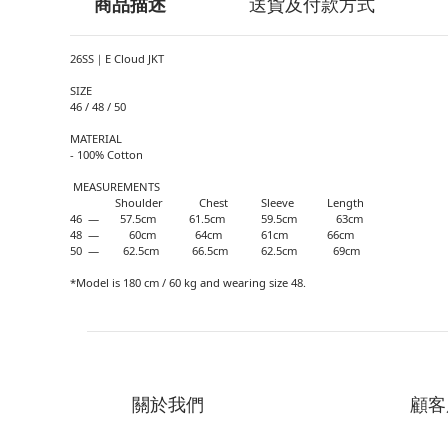
商品描述
送貨及付款方式
26SS｜E Cloud JKT
SIZE
46 / 48 / 50
MATERIAL
- 100% Cotton
MEASUREMENTS
Shoulder Chest Sleeve Length
46 — 57.5cm 61.5cm 59.5cm 63cm
48 — 60cm 64cm 61cm 66cm
50 — 62.5cm 66.5cm 62.5cm 69cm
*Model is 180 cm / 60 kg and wearing size 48.
關於我們
顧客