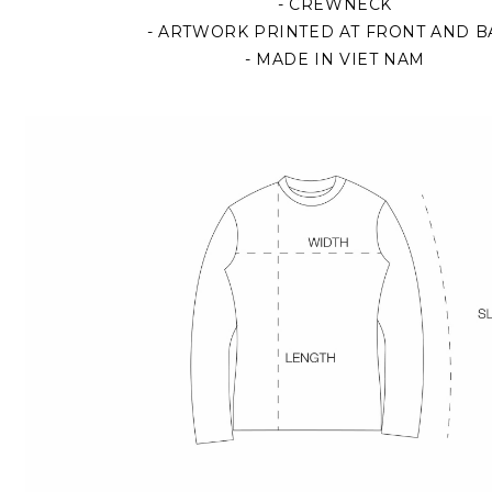
- CREWNECK
- ARTWORK PRINTED AT FRONT AND B
- MADE IN VIET NAM