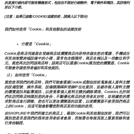
的直接行銷內容可能有幾種形式，包括但不限於行銷郵件、電子郵件和簡訊，其詳情列
於以下小節。
[注意：如果已啟動 COOKIE/追蹤技術，請插入以下部分]
我們如何使用「Cookie」和其他類似的追蹤技術
什麼是「Cookie」
Cookie是商店伺服器在登錄商店或瀏覽商店內容時存儲在您的電腦，手機或任
何其他智慧終端設備中的小檔，通常包含標識符，商店名稱以及一些數位和字
元。當您再次訪問該商店時，該商店可以通過Cookie識別您的瀏覽器。Cookie 
可能會存儲使用者偏好和其他資訊。
（2） 如何使用「Cookie」
當您使用我們的商店時，我們可能會通過Cookie或類似技術蒐集個人資料主體
的設備型號、操作系統、設備標識碼和登錄IP位址資訊，並緩存個人資料主體
的瀏覽資訊和點擊資訊，以便查看個人資料主體的網路環境。Cookies允許我
們在訪問商店時識別您的身份，不斷優化商店的使用者友好性，並根據您的需
求對商店進行調整。您也可以更改瀏覽器的設置，以便瀏覽器不接受我們商店
上的Cookie，但這可能會影響您對商店某些功能的使用。
在SHOPLINE中我們所建立的商店上，藉助Cookie和其他類似技術，我們可以
識別您是否是我們的既有使用者或者會員，而無需在每個頁面上重新登錄和進
行身份驗證。