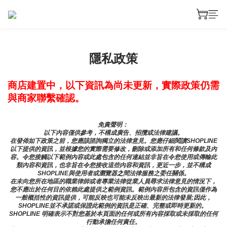
隱私政策
商店建置中，以下資訊為尚未更新，實際政策仍需
與商家聯繫確認。
免責聲明： 
以下內容僅供參考，不構成廣告、招攬或法律建議。
在發佈如下政策之前，您應該諮詢獨立的法律意見。您應仔細閱讀SHOPLINE
以下提供的資訊，並根據您的實際需要修改，刪除或添加所有和任何條款及內
容。令您接觸以下範例內容或此處包含的任何連結並非旨在令您使用或傳輸此
類內容和資訊，也非旨在令您接收這些內容和資訊，更近一步，並不構成
SHOPLINE與使用者或瀏覽器
之
間法律服務之委任關係。
在未向您所在地區的職業律師或者專業法律從業人員尋求法律意見的情況下，
您不應出於任何目的依賴此處提供之範例資訊。範例內容所包含的資訊僅作為
一般概括性的資訊提供，可能反映也可能未反映出最新的法律發展;因此，
SHOPLINE並不承諾或保證此範例的資訊是正確、完整或即時更新的。 
SHOPLINE 明確表示不對您基於本頁面的任何或所有內容採取或未採取的任何
行動承擔任何責任。