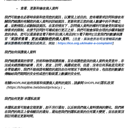
查看、更新和修改個人資料
我們可能會在必要時保留和使用您的資訊，以實現上述目的。您有權要求訪問和接收有
關我們維護的有關您的個人資料的詳細資訊，更新和更正您的個人數據中的不準確之
處，並酌情阻止或刪除該資訊。在某些情況下，訪問個人資料的權利可能會受到當地法
律要求的限制。在授予訪問許可權或進行更正之前，我們可能會採取合理的步驟來驗證
您的身份。您可以通過發送電子郵件至{插入商店的CS電子郵件][注意我們的數據保護
來請求查看，更改或刪除您的個人資料
官「
。
 [注意：添加您所在司法管轄區的數
據保護機構的聯繫資訊或商店。例如：
https://ico.org.uk/make-a-complaint/
]
我們如何保護個人資料
我們維護適當的管理，技術和物理保護措施，旨在保護您提供的個人資料免受意外，非
法或未經授權的破壞，丟失，更改，訪問，揭露或使用。但是，沒有任何系統是完美安
全零疑慮的，我們不能保證有關您的資訊在任何情況下都將保持安全，包括您的數據在
傳輸給我們期間的安全性或您行動裝置上數據的安全性。
隱私政策 
有關SHOPLINE如何保留和保護個人資料的資訊，請參閱 
SHOPLINE
（https://shopline.tw/about/privacy）。 
我們如何更新 本隱私政策 
本隱私政策可能會定期更新，恕不另行通知，以反映我們個人資料慣例的變化。我們將
在我們的商店上發佈醒目的通知，通知您我們的隱私政策的任何重大變更，並在政策頂
部註明最近更新時間。