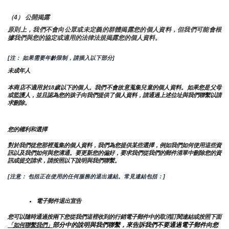
（4） 公開揭露
原則上，我們不會向公眾或未定義的群體揭露您的個人資料，但我們可能會根
據我們與您的協定或適用的法律法規揭露您的個人資料。
[注： 如果需要年齡限制，請插入以下部分]
未成年人
本商店不適用於18歲以下的個人。我們不會故意蒐集兒童的個人資料。如果您是父母
或監護人，並且認為您的孩子向我們提供了個人資料，請通過上述位址與我們聯繫以請
求刪除。
您的權利和選擇
對於我們從您那裡蒐集的個人資料，我們為您提供某些選擇，例如我們如何使用這些資
訊以及我們如何與您溝通。要更新您的偏好，要求我們從我們的郵件清單中刪除您的資
訊或提交請求，請按照以下說明與我們聯繫。
[注意： 包括正在使用的任何服務的退出連結。常見連結包括：]
電子郵件退出宣告
您可以隨時通過按兩下您從我們這裡收到的行銷電子郵件中的取消訂閱連結或按照下面
部分中的說明與我們聯繫，來告訴我們不要通過電子郵件向您
「如何聯繫我們」