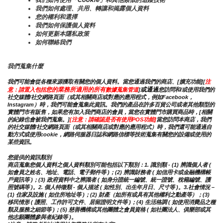
我們如何處理、共用、轉讓和揭露個人資料
您的權利和選擇
我們如何保護個人資料
如何更新本隱私政策
如何聯絡我們
我們蒐集什麼
我們可能會從各種來源獲取有關您的個人資料。當您通過我們的商店、[擴充功能][
注
您的業務所適用的所有
或通過
意：請置入包括
數據蒐集管道
]
您訪問和/或使用我們的
社交媒體/社交網路頁面（或其相關商店或對應的應用程式，例如Facebook，
Instagram）時，我們可能會蒐集此資訊。我們的產品在許多百貨公司或者其他類型的
實體門市有販售，如果您有加入我們商店的會員，當您在實體門市購買商品時，[相關
的紀錄也會被我們蒐集。]
[注意：請確認是否有使用POS功能]
當您訪問本商店，我們
的社交媒體/社交網路頁面（或其相關商店或對應的應用程式）時，我們還可能通過自
動方式或使用cookie，網路伺服器日誌和網路信標等技術蒐集有關您的設備或使用的
某些資訊。
您提供的資訊類別
商店蒐集您個人資料之個人資料類別可能包括以下類別：1. 識別類 - (1) 辨識個人者 ( 
如會員之姓名、地址、電話、電子郵件等 )；(2) 辨識財務者 ( 如信用卡或金融機構帳
戶資訊等 )；(3) 政府資料中之辨識者 ( 如身分證統一編號、統一證號、稅籍編號、護
照號碼等 )。2. 個人特徵類 - 個人描述 ( 如性別、出生年月日、尺寸等 )。3.社會情況 – 
(1) 住家及設施 ( 如住所地址等 )；(2) 財產（如所有或具有其他權利之動產等）；(3) 
移民情形 ( 護照、工作許可文件、居留證明文件等 )；(4) 生活格調 ( 如使用消費品之種
類及服務之細節等 )；(5) 慈善機構或其他團體之會員資格 ( 如社團法人、俱樂部或其
他志願團體參與者紀錄等 )。