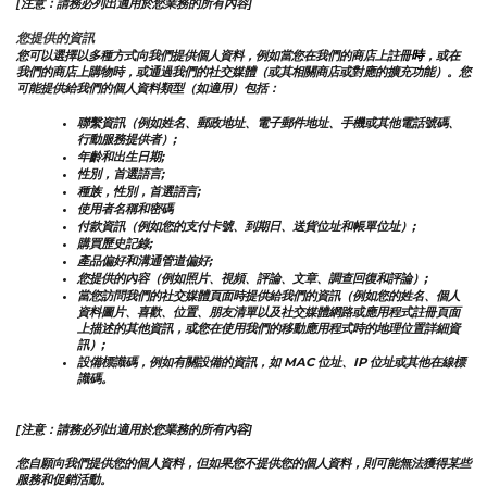
[注意：請務必列出適用於您業務的所有內容]
您提供的資訊
時
您可以選擇以多種方式向我們提供個人資料，例如當您在我們的商店上註冊
，或在
我們的商店上購物時，或通過我們的社交媒體（或其相關商店或對應的擴充功能）。您
可能提供給我們的個人資料類型（如適用）包括：
聯繫資訊（例如姓名、郵政地址、電子郵件地址、手機或其他電話號碼、
行動服務提供者）;
年齡和出生日期;
性別，首選語言;
種族，性別，首選語言;
使用者名稱和密碼
付款資訊（例如您的支付卡號、到期日、送貨位址和帳單位址）;
購買歷史記錄;
產品偏好和溝通管道偏好;
您提供的內容（例如照片、視頻、評論、文章、調查回復和評論）;
當您訪問我們的社交媒體頁面時提供給我們的資訊（例如您的姓名、個人
資料圖片、喜歡、位置、朋友清單以及社交媒體網路或應用程式註冊頁面
上描述的其他資訊，或您在使用我們的移動應用程式時的地理位置詳細資
訊）;
設備標識碼，例如有關設備的資訊，如 MAC 位址、IP 位址或其他在線標
識碼。
[注意：請務必列出適用於您業務的所有內容]
您自願向我們提供您的個人資料，但如果您不提供您的個人資料，則可能無法獲得某些
服務和促銷活動。