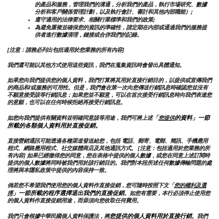
的產品和服務，管理我們的溝通，分析我們的產品，執行市場研究、數據
分析和客戶關係管理計劃，以及執行會計、審計和其他內部職能）;
遵守適用的法律要求、相關行業標準和我們的政策;
為避免重複並確保您的資訊的準確性，請定期在內部或通過我們的服務提
供者進行數據清理，鏈接或合併我們的記錄。
[注意：請務必列出包括適用於您業務的所有內容]
我們還可能以其他方式使用這些資訊，我們在蒐集資訊時會發出具體通知。
如果您向我們提供您的個人資料，我們打算將其用於直接行銷目的，以提供或宣傳我們
的商品和/或服務的可用性。但是，我們會在第一次向您傳送行銷訊息時確認您並沒有
不願意接受該等行銷訊息；如果您並不願意，可以在首次接受行銷訊息時向我們表達您
的意願，也可以在任何時候拒絕再接受行銷訊息。
「
的資料」一節
如您向我們提供有關資料並明確同意該等用途，我們可將上述
您提供
所載的各類個人資料用於直接促銷。
直接營銷通訊可能透過各種渠道發送給您，包括 電話、郵寄、電郵、簡訊、手機應用
程式、網路應用程式、社交媒體商店及其他通訊方式。 [注意：包括適用於您業務的所
有內容] 如果已經徵得您的同意，您在表格中提供的個人數據，或您在同意上述訂閱時
提供的個人數據將同時被我們用於該行銷目的。我們對本段所述任何數據傳輸問題的處
理將與本隱私政策中提供的內容保持一致。
倘若您不希望我們使用您的個人資料作直接促銷，您可隨時按照下文「
您的權利及選
」一節所載的程序選擇退出我們的直接促銷
擇
。如您有需要，本行必須停止使用您
的個人資料作直接促銷用途，而毋須向您收取任何費用。
您提供的個人資料用於直接行銷
我們只會根據中華民國個人資料保護法，將
。我們