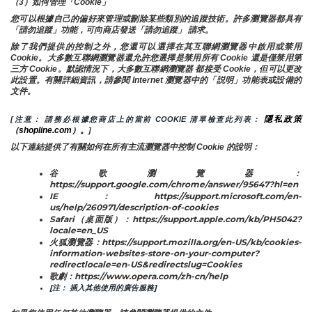
（3）如何管理「Cookie」
您可以根據自己的偏好來管理或刪除某些類別的追蹤技術。許多瀏覽器都具有
「請勿追蹤」功能，可向商店發送「請勿追蹤」 請求。
除了我們提供的控制之外，您還可以選擇在其互聯網瀏覽器中啟用或禁用
Cookie。大多數互聯網瀏覽器還允許您選擇是禁用所有 Cookie 還是僅禁用第
三方 Cookie。默認情況下，大多數互聯網瀏覽器 都接受 Cookie，但可以更改
此設置。有關詳細資訊，請參閱 Internet 瀏覽器中的「説明」功能表或設備的
文件。
隱私政策
[注意： 請務必根據您商店上的當前 COOKIE 清單檢查此列表： 
（shopline.com）。
]
以下連結提供了有關如何在所有主流瀏覽器中控制 Cookie 的說明：
谷歌瀏覽器：
https://support.google.com/chrome/answer/95647?hl=en
IE：https://support.microsoft.com/en-
us/help/260971/description-of-cookies
Safari（桌面版）：https://support.apple.com/kb/PH5042?
locale=en_US
火狐瀏覽器：https://support.mozilla.org/en-US/kb/cookies-
information-websites-store-on-your-computer?
redirectlocale=en-US&redirectslug=Cookies
歌劇：https://www.opera.com/zh-cn/help
[注： 插入其他使用的廣告服務]