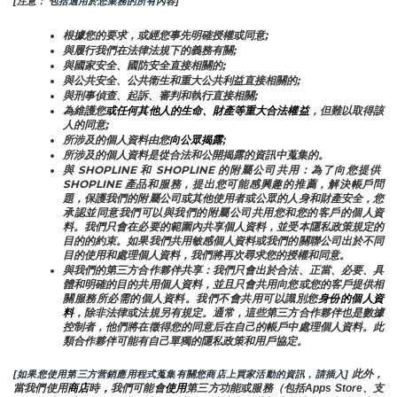
[注意： 包括適用於您業務的所有內容]
根據您的要求，或經您事先明確授權或同意;
與履行我們在法律法規下的義務有關;
與國家安全、國防安全直接相關的;
與公共安全、公共衛生和重大公共利益直接相關的;
與刑事偵查、起訴、審判和執行直接相關;
為維護您
或任何其他人的生命、財產等重大合法權益
，但難以取得該
人的同意;
所涉及的個人資料由您
向公眾揭露
;
所涉及的個人資料是從合法和公開揭露的資訊中蒐集的。
與 SHOPLINE 和 SHOPLINE 的附屬公司共用：為了向您提供 
SHOPLINE 產品和服務，提出您可能感興趣的推薦，解決帳戶問
題，保護我們的附屬公司或其他使用者或公眾的人身和財產安全，您
承認並同意我們可以與我們的附屬公司共用您和您的客戶的個人資
料。我們只會在必要的範圍內共享個人資料，並受本隱私政策規定的
目的的約束。如果我們共用敏感個人資料或我們的關聯公司出於不同
目的使用和處理個人資料，我們將再次尋求您的授權和同意。
與我們的第三方合作夥伴共享：我們只會出於合法、正當、必要、具
體和明確的目的共用個人資料，並且只會共用向您或您的客戶提供相
關服務所必需的個人資料。我們不會共用可以識別您
身份的個人資
料
，除非法律或法規另有規定。通常，這些第三方合作夥伴也是數據
控制者，他們將在徵得您的同意后在自己的帳戶中處理個人資料。此
類合作夥伴可能有自己單獨的隱私政策和用戶協定。
 此外，
[如果您使用第三方营銷應用程式蒐集有關您商店上買家活動的資訊，請插入]
當我們使用
商店
時
，
我們可能會
使用
第三方功能或服務（包括Apps Store、支