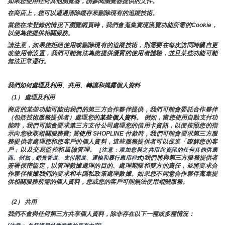
如果您使用任何其他瀏覽器，請參閱瀏覽器提供的文件。
在商店上，您可以通過清除緩存來刪除現有的追蹤技術。
當您在未登錄的情況下瀏覽網頁時，我們會蒐集實現流覽功能所需的Cookie，
以便為您提供相關服務。
請注意，如果您拒絕使用或刪除現有的追蹤技術，則需要在每次訪問時親自更
改使用者設置，我們可能無法為您提供優質的使用者體驗，並且某些功能可能
無法正常運行。
我們如何處理及利用、共用、轉讓和揭露個人資料
（1） 處理及利用
商店的某些功能可能由我們的第三方合作夥伴提供，我們可能會委託合作夥伴
（包括技術服務提供者）處理您的
某些個人資料
。 例如，當您使用自動支付功
能時，我們可能會要求第三方支付公司處理您的信用卡資訊，以便按照您的指
示向您收取相關服務費; 當
使用 
SHOPLINE 付款時，我們可能會要求第三方服
務提供者處理您和您客戶的個人資料，這些服務提供者可以促進「瞭解您的客
戶」以及交易監控和風險管理。 
 [注意：添加您與之共用此資訊的任何其他供應
我們將與第三方服務提供者
商。例如，銷售管道、支付閘道、運輸和履行應用程式]
簽署保密協定，以管理數據處理的目的、處理期限和雙方的責任，並將要求合
作夥伴根據我們的要求和本隱私政策處理數據。如果您不同意合作夥伴蒐集提
供相關服務所需的個人資料，您或您的客戶可能無法使用相關服務。
（2） 共用
我們不會與任何第三方共享個人資料，除非存在以下一種或多種情況：