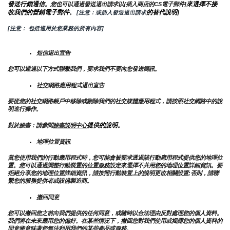
發送行銷通信
來選擇不接
。您也可以通過發送退出請求以{插入商店的CS電子郵件]
收我們的營銷電子郵件
的替代說明]
。
 [注意：或插入發送退出請求
[注意： 包括適用於您業務的所有內容]
短信退出宣告
您可以通過以下方式聯繫我們，要求我們不要向您發送簡訊。
社交網路應用程式退出宣告
要從您的社交網路帳戶中移除或刪除我們的社交媒體應用程式，請按照社交網路中的說
明進行操作。
提供的說明
對於臉書：請參閱
臉書説明中心
。
地理位置資訊
當您使用我們的行動應用程式時，您可能會被要求透過該行動應用程式提供您的地理位
置。您可以通過調整行動裝置的位置服務設定來選擇不共用您的地理位置詳細資訊。要
拒絕分享您的地理位置詳細資訊，請按照行動裝置上的說明更改相關設置;否則，請聯
繫您的服務提供者或設備製造商。
撤回同意
您可以撤回您之前向我們提供的任何同意，或隨時以合法理由反對處理您的個人資料。
我們將在未來應用您的偏好。在某些情況下，撤回您對我們使用或揭露您的個人資料的
同意將意味著您無法利用我們的某些產品或服務。