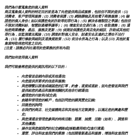
我們為什麼蒐集您的個人資料
商店蒐集個人資料的特定目的皆是為了向您提供商品或服務，包括但不限於提供：(1) 
消費者、客戶管理與服務；(2) 消費者保護；(3) 網路購物及其他電子商務服務；(4) 驗
證您的個人身份 ( 如以保護您免於詐欺等犯罪行為 )；(5) 解決各種類型之爭議 ( 包括但
不限於消費糾紛、智慧財產權爭議等 )； (6) 增進安全交易行為；(7) 收取債務； (8) 通
知您商業機會、產品、服務及更新；(9) 偵測並保護您及商店免於錯誤、詐欺或其他犯
罪行為，並監測遵法風險；(10) 調查針對個人安全、財產安全及違約之潛在不法行
為；(11) 履行條款與細則及退換貨政策；(12) 依法令所為之行為；以及 (13) 其他於蒐
集當時取得您同意之目的。
[注意：請務必列出適用於您業務的所有內容]
我們如何使用個人資料
我們可能會將您提供的資訊用於以下目的：
向您發送促銷內容或其他通信;
向您提供所要求的信息和服務;
與您聯繫以跟進或確認您的訂單，約會，退貨或退款，並向您發送與我們
提供給您的產品和服務相關的其他非行銷通信;
處理您的付款和/或交易;
創建和管理您的帳戶，包括訪問您的購買歷史記錄;
回復您的詢問;
在我們的商店、社交媒體商店和其他地方定製廣告，以滿足您的興趣和歷
史;
與您溝通並管理您參與的特殊活動、競賽、抽獎、活動（如有）、調查和
其他優惠;
操作並與您就我們的社交網路或[移動應用程式]進行溝通;
運營、評估和改進我們的業務（包括開發新產品和服務，增強和改進我們