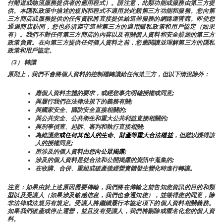
付閘道或物流服務提供者的應用程式）。請注意，此類功能或服務由第三方提
供。本隱私政策中描述的規則和程式不適用於此類第三方功能和服務。您向第
三方商店或服務提供的任何資訊將直接提供給這些服務的網路運營商。即使您
通過商店訪問，您也必須遵守這些第三方的適用隱私政策和用戶協定（如果
有）。我們不對任何第三方商店的內容以及有關個人資料和安全措施的第三方
政策負責。在向第三方提供任何個人資料之前，您應閱讀並理解第三方的隱私
政策和用戶協定。
（3） 轉讓
原則上，我們不會將個人資料的控制權轉讓給任何第三方，但以下情況除外：
應個人資料主體的要求，或經您事先明確授權或同意;
與履行我們在法律法規下的義務有關;
與國家安全、國防安全直接相關的;
與公共安全、公共衛生和重大公共利益直接相關的;
與刑事偵查、起訴、審判和執行直接相關;
為維護您
或任何其他人的生命、財產等重大合法權益
，但難以獲得該
人的授權同意;
所涉及的個人資料由您
向公眾揭露
;
涉及的個人資料是從合法和公開揭露的資訊中蒐集的;
在收購、合併、重組或破產後經營實體發生變化時進行轉讓。
注意：如果由於上述原因需要傳輸，我們將在傳輸之前告知您資訊的目的和類
型以及受讓人（如果涉及敏感信息，我們也會通知您），並徵得您的同意，除
非法律或法規另有規定。受讓人將繼續履行本協定項下的個人資料相關義務。
如果我們破產或停止運營，並且沒有受讓人，我們將刪除或匿名化您的個人資
料。