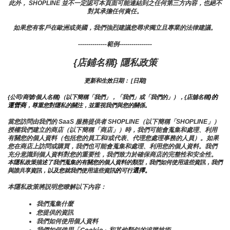
此外， SHOPLINE 並不一定認可本頁面可能連結到之任何第三方內容，也絕不
對其承擔任何責任。
如果您有客戶在歐洲或美國，我們強烈建議您尋求獨立且專業的法律建議。
--------------範例----------------
{店鋪名稱} 隱私政策
更新和生效日期： [日期]
}的
{公司/商號/個人名稱}（以下簡稱「我們」，「我們」或「我們的」），{店舖名稱
運營商
，尊重您對隱私的關注，並重視我們與您的關係。 
當您訪問由我們的 SaaS 服務提供者 SHOPLINE（以下簡稱「SHOPLINE」）
授權我們建立的商店（以下簡稱「商店」）時，我們可能會蒐集和處理、利用
有關您的個人資料（包括您的員工和/或代表、代理您處理事務的人員）。如果
您在商店上訪問或購買，我們也可能會蒐集和處理、利用您的個人資料。我們
充分意識到個人資料對您的重要性，我們致力於確保商店的完整性和安全性。
本隱私政策描述了我們蒐集的有關您的個人資料的類型，我們如何使用這些資訊，我們
的
選擇。
與誰共享資訊，以及您就我們使用這些資訊
可行
本隱私政策將説明您瞭解以下內容：
我們蒐集什麼
您提供的資訊
我們如何使用個人資料
我們如何使用「Cookie」和其他類似的追蹤技術