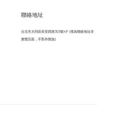
聯絡地址
台北市大同區長安西路303號4F (僅為聯絡地址非
實體店面，不對外開放)
立即購買