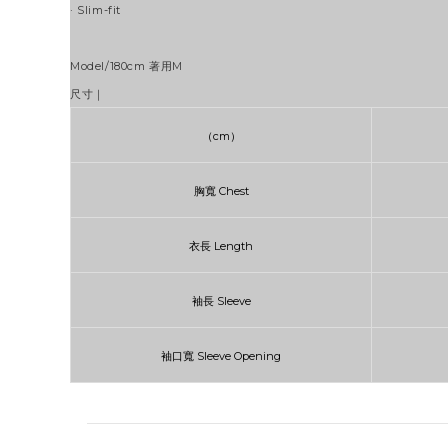
· Slim-fit
Model/180cm 著用M
尺寸｜
（cm）
胸寬
Chest
衣長
Length
袖長 Sleeve
袖口寬 Sleeve Opening