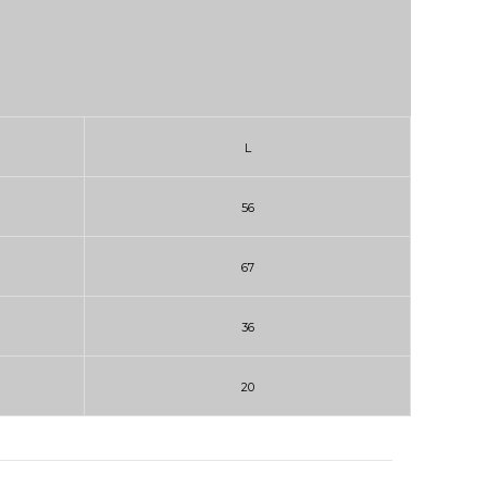
L
56
67
36
20