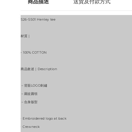
商品描述
送貨及付款方式
S26-SS01 Henley tee
材質｜
- 100% COTTON
商品敘述｜Description
－背面LOGO刺繡
－羅紋圓領
－合身版型
·
Embroidered logo at
back
·
Crewneck