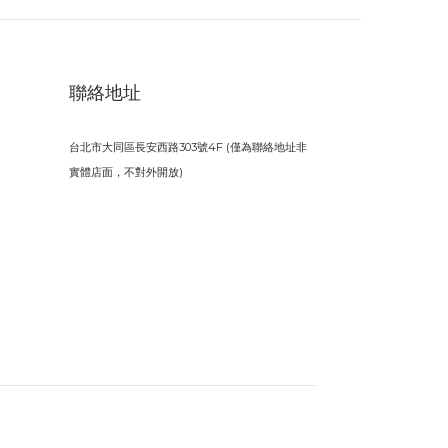
聯絡地址
台北市大同區長安西路303號4F (僅為聯絡地址非
實體店面，不對外開放)