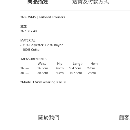
商品描述
送貨及付款方式
26SS WMS｜Tailored Trousers
SIZE
36 / 38 / 40
MATERIAL
- 71% Polyester + 29% Rayon
- 100% Cotton
MEASUREMENTS
Waist Hip Length Hem
36 — 36.5cm 48cm 104.5cm 27cm
38 — 38.5cm 50cm 107.5cm 28cm
*Model 174cm wearing size 38.
關於我們
顧客