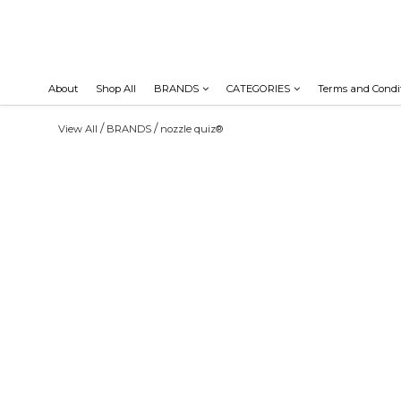
About
Shop All
BRANDS
CATEGORIES
Terms and Condi
/
/
View All
BRANDS
nozzle quiz®