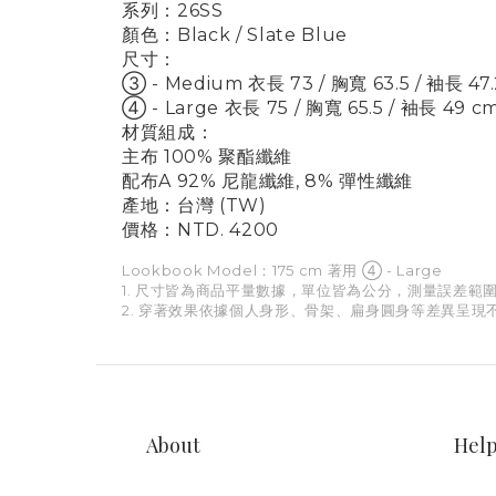
系列：26SS
顏色：Black / Slate Blue
尺寸：
③ - Medium 衣長 73 / 胸寬 63.5 / 袖長 47
④ - Large 衣長 75 / 胸寬 65.5 / 袖長 49 c
材質組成：
主布 100% 聚酯纖維
配布A 92% 尼龍纖維, 8% 彈性纖維
產地：台灣 (TW)
價格：NTD. 4200
Lookbook Model：175 cm 著用 ④ - Large
1. 尺寸皆為商品平量數據，單位皆為公分，測量誤差範圍 
2. 穿著效果依據個人身形、骨架、扁身圓身等差異呈現不
About
Hel