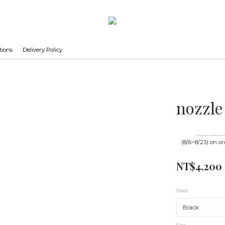
tions
Delivery Policy
nozzle
Until
08/23 16
(8/6~8/23) on or
NT$4,200
Color