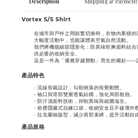
Description
Shipping & Payment
Vortex S/S Shirt
在城市與戶外之間頻繁切換時，衣物內累積的濕熱
大幅度活動中，也能讓體表空氣自然流動。
我們將機能細節隱形化：防異味乾爽面料結合
供必要的收納安全。
這是一件為「優雅穿越變動」而生的襯衫——
產品特色
- 流線剪裁設計，勾勒俐落的視覺動態。
- 袖口與背部雙層透氣結構，強化局部散熱。
- 防汗漬面料技術，抑制異味與細菌滋生。
- 前襟隱藏式拉鍊口袋，收納安全且不破壞外
- 拉克蘭袖版型，減少肩部束縛，提升活動自
產品規格