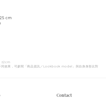
.25 cm
m
±2cm
同效果，可參閱「商品資訊／Lookbook model」與自身身形比對
p
Contact