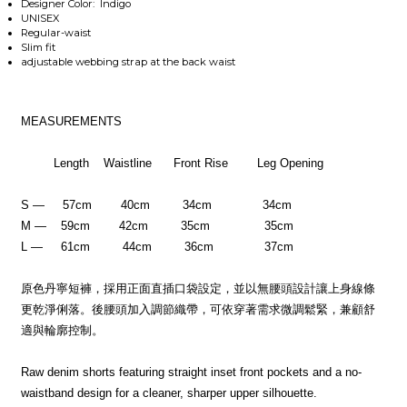
Designer Color: Indigo
UNISEX
Regular-waist
Slim fit
adjustable webbing strap at the back waist
MEASUREMENTS
Length Waistline Front Rise Leg Opening
S — 57cm 40cm 34cm 34cm
M — 59cm 42cm 35cm 35cm
L — 61cm 44cm 36cm 37cm
原色丹寧短褲，採用正面直插口袋設定，並以無腰頭設計讓上身線條
更乾淨俐落。後腰頭加入調節織帶，可依穿著需求微調鬆緊，兼顧舒
適與輪廓控制。
Raw denim shorts featuring straight inset front pockets and a no-
waistband design for a cleaner, sharper upper silhouette.