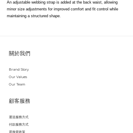
An adjustable webbing strap is added at the back waist, allowing
minor size adjustments for improved comfort and fit control while
maintaining a structured shape.
關於我們
Brand Story
Our Values
Our Team
顧客服務
運送服務方式
付款服務方式
退換貨政策