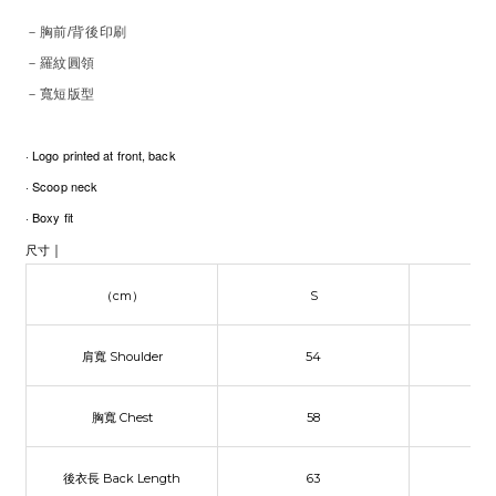
－胸前/背後印刷
－羅紋圓領
－寬短版型
· Logo printed at front, back
· Scoop neck
· Boxy fit
｜
尺寸
（cm）
S
肩寬
Shoulder
54
胸寬
Chest
58
後衣長
Back Length
63