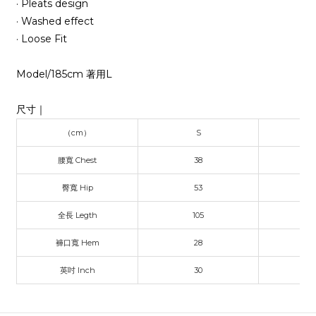
· Pleats design
· Washed effect
· Loose Fit
Model/185cm 著用L
尺寸｜
（cm）
S
腰寬 Chest
38
臀寬 Hip
53
全長 Legth
105
褲口寬 Hem
28
英吋 Inch
30
3