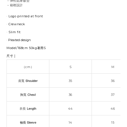
－彈性貼身版型
－箱褶設計
· Logo printed at front
· Crewneck
· Slim fit
· Pleated design
Model/168cm 50kg著用S
｜
尺寸
（cm）
S
M
Shoulder
肩寬
35
36
Chest
胸寬
36
37
Length
衣長
44
46
袖長 Sleeve
14
15