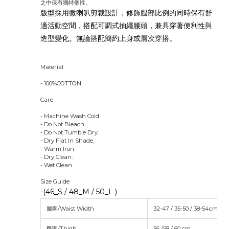
之中保有獨特個性。
版型採用微喇叭剪裁設計，修飾腿部比例的同時保有舒
適活動空間，搭配可調式抽繩腰頭，兼具穿著便利性與
造型變化。無論搭配簡約上身或層次穿搭。
Material
- 100%COTTON
Care
- Machine Wash Cold.
- Do Not Bleach.
- Do Not Tumble Dry.
- Dry Flat In Shade.
- Warm Iron.
- Dry Clean.
- Wet Clean.
Size Guide
-(46_S / 48_M / 50_L )
腰圍/Waist Width
32-47 / 35-50 / 38-54cm
臀圍/Thigh
56 /58 / 60 cm