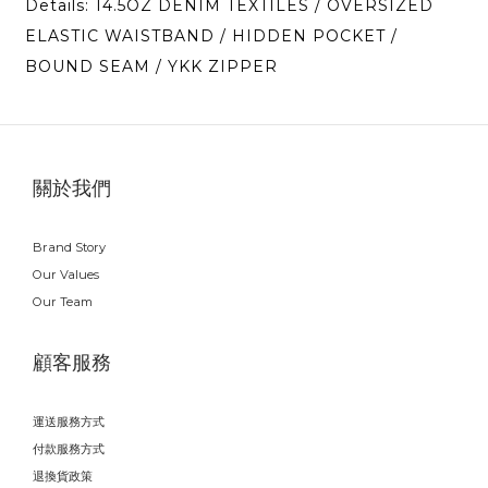
Details: 14.5OZ DENIM TEXTILES / OVERSIZED
ELASTIC WAISTBAND / HIDDEN POCKET /
BOUND SEAM / YKK ZIPPER
關於我們
Brand Story
Our Values
Our Team
顧客服務
運送服務方式
付款服務方式
退換貨政策