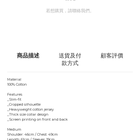
若想購買，請聯絡我們。
聯絡我們
商品描述
送貨及付
顧客評價
款方式
Material
100% Cotton
Features
_Slim-fit
_Cropped silhouette
_Heavyweight cotton jersey
_Thick size collar design
_Screen printing on front and back
Medium
Shoulder: 46cm / Chest: 49cm
Length: 61cm / Sleeves: 19cm