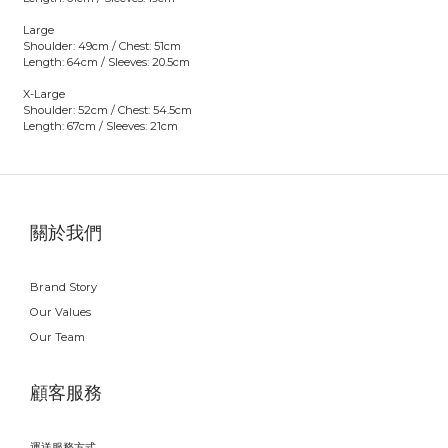
Large
Shoulder: 49cm / Chest: 51cm
Length: 64cm / Sleeves: 20.5cm
X-Large
Shoulder: 52cm / Chest: 54.5cm
Length: 67cm / Sleeves: 21cm
關於我們
Brand Story
Our Values
Our Team
顧客服務
運送服務方式