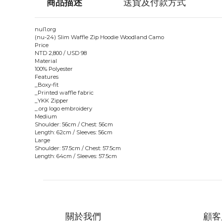
商品描述
送貨及付款方式
nul1.org
(nu-24) Slim Waffle Zip Hoodie Woodland Camo
Price
NTD 2,800 / USD 98
Material
100% Polyester
Features
_Boxy-fit
_Printed waffle fabric
_YKK Zipper
_.org logo embroidery
Medium
Shoulder: 56cm / Chest: 56cm
Length: 62cm / Sleeves: 56cm
Large
Shoulder: 57.5cm / Chest: 57.5cm
Length: 64cm / Sleeves: 57.5cm
關於我們
顧客