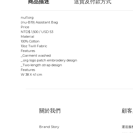
商品描述
送貨及付款方式
nul1.org
(nu-B19) Assistant Bag
Price
NTD$ 1,500 / USD 53
Material
100% Cotton
10oz Twill Fabric
Features
_Garment washed
_.org logo patch embroidery design
_Two-length strap design
Features
W 38 X 41 cm
關於我們
顧客
Brand Story
運送服