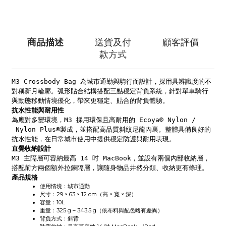
商品描述
送貨及付
顧客評價
款方式
M3 Crossbody Bag 為城市通勤與騎行而設計，採用具辨識度的不
對稱新月輪廓。弧形貼合結構搭配三點穩定背負系統，針對單車騎行
與動態移動情境優化，帶來更穩定、貼合的背負體驗。
抗水性能與耐用性
為應對多變環境，M3 採用環保且高耐用的 Ecoya® Nylon /
Nylon Plus®製成，並搭配高品質斜紋尼龍內裏。整體具備良好的
抗水性能，在日常城市使用中提供穩定防護與耐用表現。
直覺收納設計
M3 主隔層可容納最高 14 吋 MacBook，並設有兩個內部收納層，
搭配前方兩個額外拉鍊隔層，讓隨身物品井然分類、收納更有條理。
產品規格
使用情境：城市通勤
尺寸：29 × 63 × 12 cm（高 × 寬 × 深）
容量：10L
重量：325 g – 343.5 g（依布料與配色略有差異）
背負方式：斜背