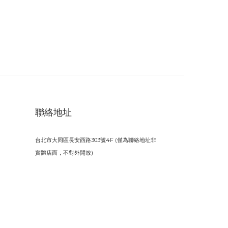
聯絡地址
台北市大同區長安西路303號4F (僅為聯絡地址非
實體店面，不對外開放)