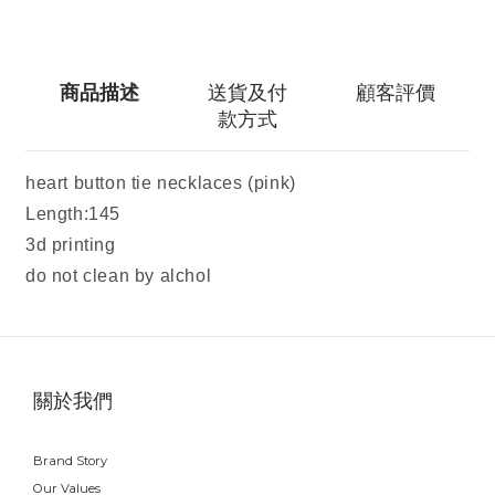
商品描述
送貨及付
顧客評價
款方式
heart button tie necklaces (pink)
Length:145
3d printing
do not clean by alchol
關於我們
Brand Story
Our Values