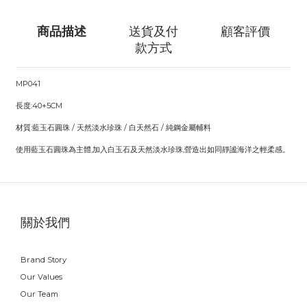
商品描述
送貨及付
顧客評價
款方式
MP041
長度:40+5CM
材質:藍玉石圓珠 / 天然淡水珍珠 / 白天然石 / 純鋼金屬輔料
使用藍玉石圓珠為主體,加入白玉石及天然淡水珍珠,營造出如同靜謐海洋之輕柔感。
關於我們
Brand Story
Our Values
Our Team