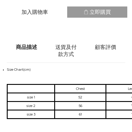
加入購物車
立即購買
商品描述
送貨及付
顧客評價
款方式
Size Chart(cm)
Chest
Le
size 1
52
size 2
56
size 3
61